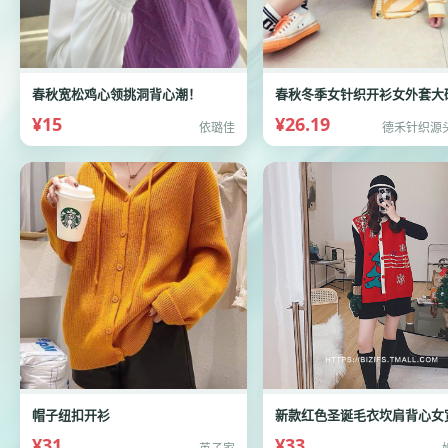
春秋宽松鸡心领挑洞背心潮！
¥15
¥26.19
依璐佳
德禾针织源
帽子纽扣开衫
¥31
¥33