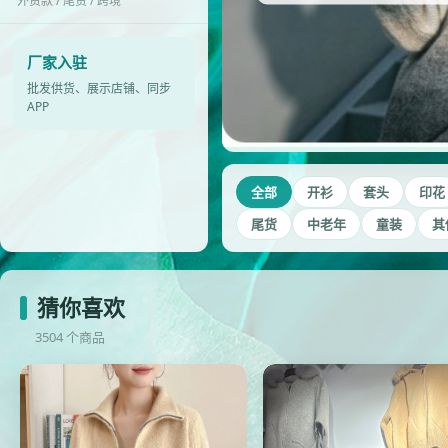
外贸款 / 尾货 / 跨境
厂家入驻
批发供货、展示店铺、同步
APP
全部
开衫
套头
印花
尾货
中老年
童装
其
猜你喜欢
3504 个商品