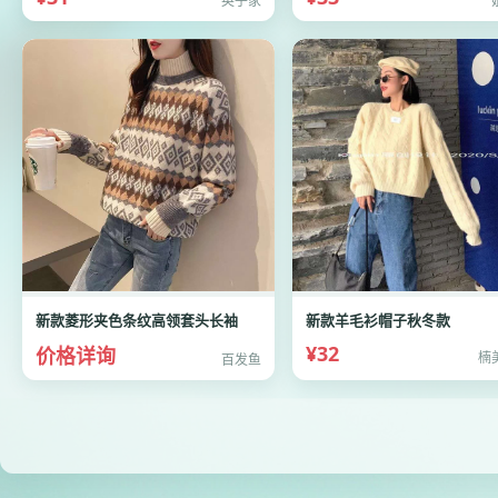
英子家
新款菱形夹色条纹高领套头长袖
新款羊毛衫帽子秋冬款
¥32
价格详询
楠
百发鱼