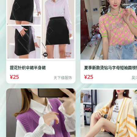
提花针织伞裙半身裙
¥25
¥25
天下缘服饰
昊