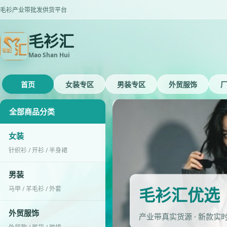
毛衫产业带批发供货平台
毛衫汇
Mao Shan Hui
首页
女装专区
男装专区
外贸服饰
全部商品分类
女装
针织衫 / 开衫 / 半身裙
男装
毛衫汇优选
马甲 / 羊毛衫 / 外套
外贸服饰
产业带真实货源 · 新款实