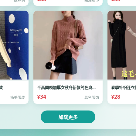
姐妹俩
嘉湘服饰
款
半高圆领加厚女秋冬新款纯色麻花羊毛宽松套头针织毛
春季针织连衣
¥34
¥28
楠美服装
慕名服饰
加载更多