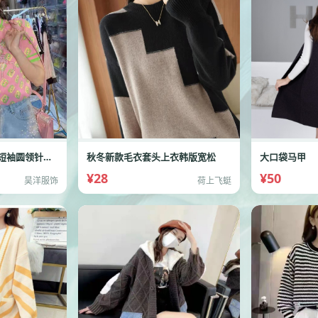
夏季新款烫钻马字母短袖圆领针织衫
秋冬新款毛衣套头上衣韩版宽松
大口袋马甲
¥28
¥50
昊洋服饰
荷上飞蜓