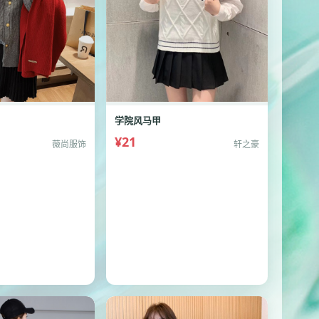
学院风马甲
¥21
薇尚服饰
轩之豪