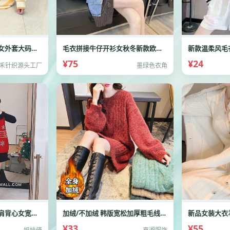
春秋冬季女针织开衫女外套大码宽松毛衣外穿学院
毛衣拼接牛仔开衫女秋冬新款欧洲站重工烫钻
¥75
¥24
禾针织源头工厂
墨绿色衣角
新款红色圣诞毛衣坎肩背心女宽松雪花无袖单排扣针
加绒/不加绒 韩版宽松加厚粗毛线毛衣女套头网
新品女装大衣
¥33
¥55