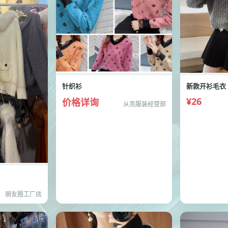
针织衫
新款开衫毛衣
¥26
价格详询
从亮服装经营部
朋友圈工厂店