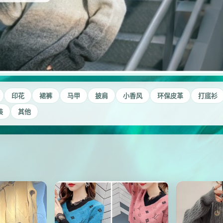
印花
裙裤
马甲
披肩
小香风
环保皮革
打底衫
装
其他