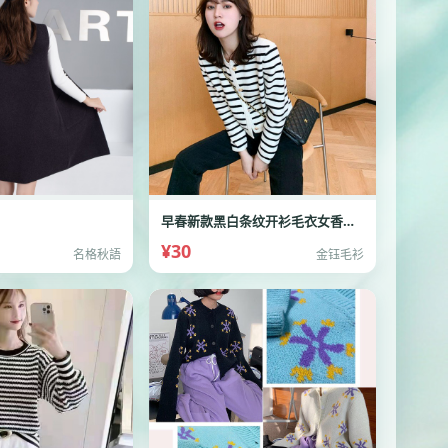
早春新款黑白条纹开衫毛衣女香风外套设
¥30
名格秋語
金钰毛衫