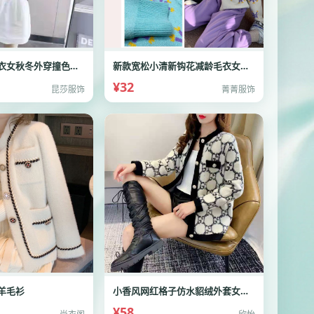
新款温柔风毛衣女秋冬外穿撞色条纹上衣
新款宽松小清新钩花减龄毛衣女外套秋季时尚显瘦
¥32
昆莎服饰
菁菁服饰
羊毛衫
小香风网红格子仿水貂绒外套女百搭短款上衣针织开
¥58