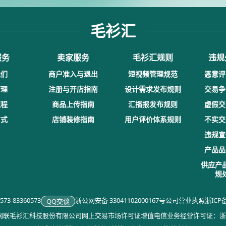
毛衫汇
服务
卖家服务
毛衫汇规则
违规
我们
商户准入与退出
短视频管理规范
恶意评
管理
注册与开店指南
设计需求发布规则
交易争
流程
商品上传指南
汇播报发布规则
虚假交
方式
店铺装修指南
用户评价体系规则
不实交
违规宣
产品品
供应产
规
3-83360573
浙公网安备 33041102000167号
公司营业执照
浙ICP备
QQ交谈
浙江网联毛衫汇科技股份有限公司
网上交易市场许可证
增值电信业务经营许可证：浙B2-