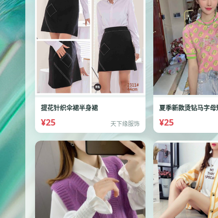
提花针织伞裙半身裙
¥25
¥25
天下缘服饰