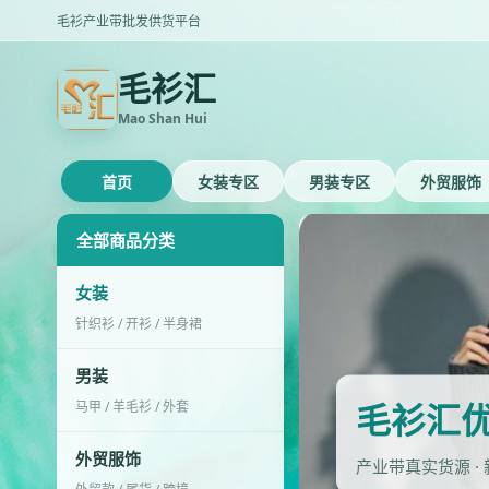
毛衫产业带批发供货平台
毛衫汇
Mao Shan Hui
首页
女装专区
男装专区
外贸服饰
全部商品分类
女装
针织衫 / 开衫 / 半身裙
男装
毛衫汇
马甲 / 羊毛衫 / 外套
外贸服饰
产业带真实货源 ·