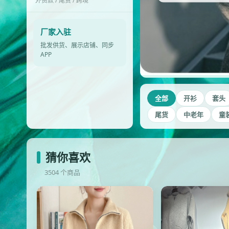
外贸款 / 尾货 / 跨境
厂家入驻
批发供货、展示店铺、同步
APP
全部
开衫
套头
尾货
中老年
童
猜你喜欢
3504 个商品