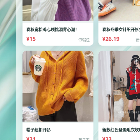
春秋宽松鸡心领挑洞背心潮！
¥15
¥26.19
依璐佳
德
帽子纽扣开衫
¥31
¥33