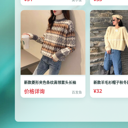
英子家
新款菱形夹色条纹高领套头长袖
新款羊毛衫帽子秋冬
¥32
价格详询
百发鱼