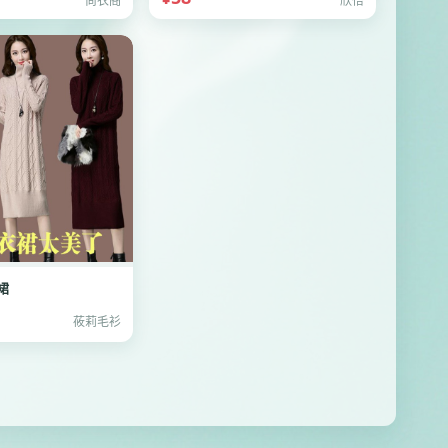
尚衣阁
欣怡
裙
莜莉毛衫